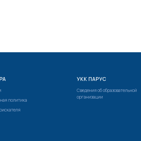
РА
УКК ПАРУС
и
Сведения об образовательной
организации
ная политика
соискателя